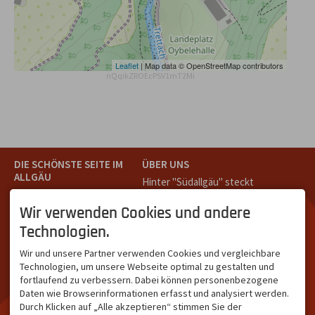
Leaflet
| Map data © OpenStreetMap contributors
nQqikZROEcPSV1mT2Mi
DIE SCHÖNSTE SEITE IM
ÜBER UNS
ALLGÄU
Hinter "Südallgäu" steckt
Südallgäu ist der südliche
das Team von
Tramino
aus
Teil des Oberallgäus. Es
Oberstdorf.
Wir verwenden Cookies und andere
verbindet die Tourismus-
Unser Ziel ist ein attraktives
Technologien.
Destinationen Oberstdorf,
touristisches Portal,
Bad Hindelang und
welches für Gäste und
Wir und unsere Partner verwenden Cookies und vergleichbare
Kleinwalsertal und beliebte
Leistungsträger im
Technologien, um unsere Webseite optimal zu gestalten und
Urlaubsziele wie die
südlichen Oberallgäu eine
fortlaufend zu verbessern. Dabei können personenbezogene
Hörnerdörfer, Alpsee-
starke Plattform bietet.
Daten wie Browserinformationen erfasst und analysiert werden.
Grünten, Oberstaufen oder
Durch Klicken auf „Alle akzeptieren“ stimmen Sie der
Wertach im Allgäu.