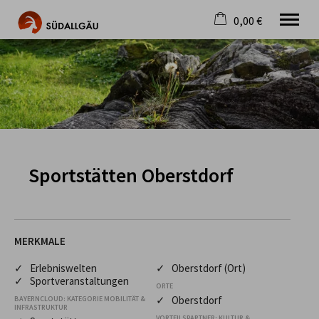
0,00 €
×
Warenkorb ist leer
Die schönste Seite im Allgäu
Aktuell
Destination
Gastgeber
Gastronomie
Wandern
Sportstätten Oberstdorf
Mountainbike
Tipps
Jobs
MERKMALE
✓ Erlebniswelten
✓ Oberstdorf (Ort)
✓ Sportveranstaltungen
ORTE
✓ Oberstdorf
BAYERNCLOUD: KATEGORIE MOBILITÄT &
INFRASTRUKTUR
VORTEILSPARTNER: KULTUR &