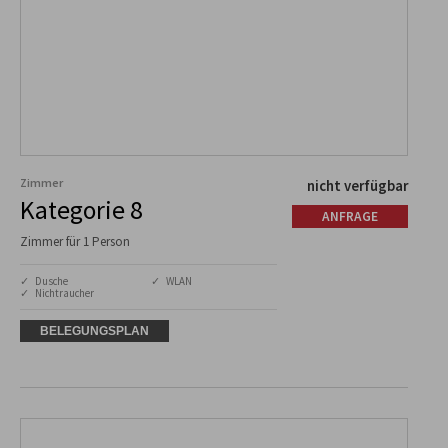
Zimmer
nicht verfügbar
Kategorie 8
ANFRAGE
Zimmer für 1 Person
✓ Dusche
✓ WLAN
✓ Nichtraucher
BELEGUNGSPLAN