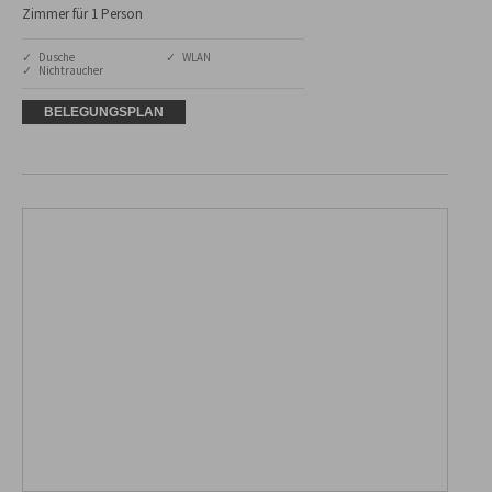
Zimmer für 1 Person
✓ Dusche
✓ WLAN
✓ Nichtraucher
BELEGUNGSPLAN