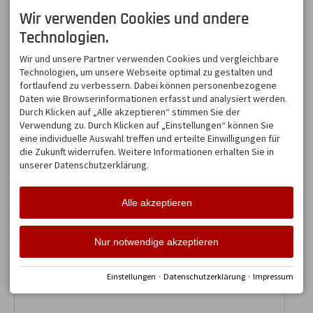
Wir verwenden Cookies und andere
Technologien.
Wir und unsere Partner verwenden Cookies und vergleichbare
Technologien, um unsere Webseite optimal zu gestalten und
fortlaufend zu verbessern. Dabei können personenbezogene
Daten wie Browserinformationen erfasst und analysiert werden.
Zimmer
nicht verfügbar
Durch Klicken auf „Alle akzeptieren“ stimmen Sie der
Kategorie 26
Verwendung zu. Durch Klicken auf „Einstellungen“ können Sie
ANFRAGE
eine individuelle Auswahl treffen und erteilte Einwilligungen für
Zimmer für 1 Person
die Zukunft widerrufen. Weitere Informationen erhalten Sie in
unserer Datenschutzerklärung.
✓ Dusche
✓ WLAN
✓ Nichtraucher
Alle akzeptieren
BELEGUNGSPLAN
Nur notwendige akzeptieren
Einstellungen
·
Datenschutzerklärung
·
Impressum