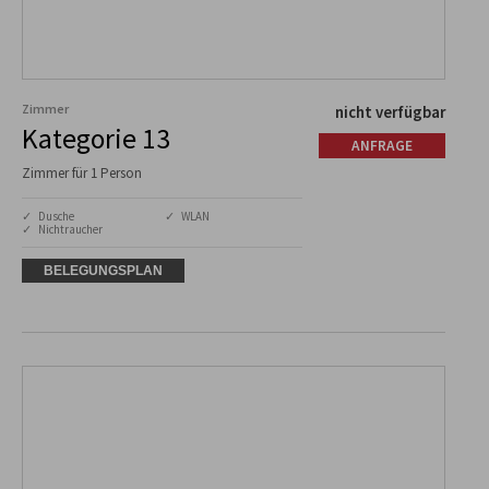
Zimmer
nicht verfügbar
Kategorie 13
ANFRAGE
Zimmer für 1 Person
✓ Dusche
✓ WLAN
✓ Nichtraucher
BELEGUNGSPLAN