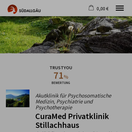
0,00 €
×
Warenkorb ist leer
Die schönste Seite im Allgäu
Aktuell
Destination
Gastgeber
Gastronomie
TRUSTYOU
Wandern
71
Mountainbike
%
Tipps
BEWERTUNG
Jobs
Akutklinik für Psychosomatische
Medizin, Psychiatrie und
Psychotherapie
CuraMed Privatklinik
Stillachhaus