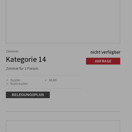
Zimmer
nicht verfügbar
Kategorie 14
ANFRAGE
Zimmer für 1 Person
✓ Dusche
✓ WLAN
✓ Nichtraucher
BELEGUNGSPLAN