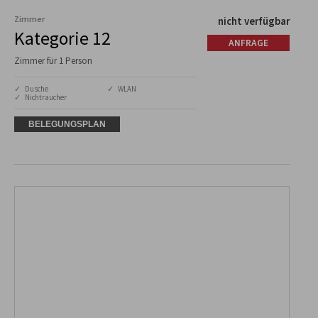
Zimmer
nicht verfügbar
Kategorie 12
ANFRAGE
Zimmer für 1 Person
✓ Dusche
✓ WLAN
✓ Nichtraucher
BELEGUNGSPLAN