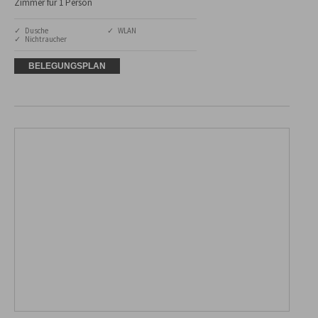
Zimmer für 1 Person
✓ Dusche
✓ WLAN
✓ Nichtraucher
BELEGUNGSPLAN