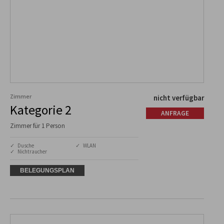
Zimmer
nicht verfügbar
Kategorie 2
ANFRAGE
Zimmer für 1 Person
✓ Dusche
✓ WLAN
✓ Nichtraucher
BELEGUNGSPLAN