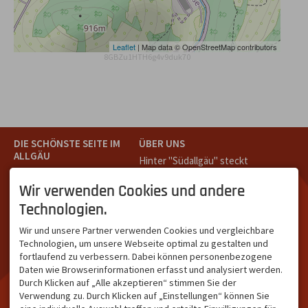
Leaflet
| Map data © OpenStreetMap contributors
8GBZu1HTH6g4v9duk70
DIE SCHÖNSTE SEITE IM
ÜBER UNS
ALLGÄU
Hinter "Südallgäu" steckt
Südallgäu ist der südliche
das Team von
Tramino
aus
Teil des Oberallgäus. Es
Oberstdorf.
Wir verwenden Cookies und andere
verbindet die Tourismus-
Unser Ziel ist ein attraktives
Technologien.
Destinationen Oberstdorf,
touristisches Portal,
Bad Hindelang und
welches für Gäste und
Wir und unsere Partner verwenden Cookies und vergleichbare
Kleinwalsertal und beliebte
Leistungsträger im
Technologien, um unsere Webseite optimal zu gestalten und
Urlaubsziele wie die
südlichen Oberallgäu eine
fortlaufend zu verbessern. Dabei können personenbezogene
Hörnerdörfer, Alpsee-
starke Plattform bietet.
Daten wie Browserinformationen erfasst und analysiert werden.
Grünten, Oberstaufen oder
Durch Klicken auf „Alle akzeptieren“ stimmen Sie der
Wertach im Allgäu.
Verwendung zu. Durch Klicken auf „Einstellungen“ können Sie
NETZWERK & REICHWEITE