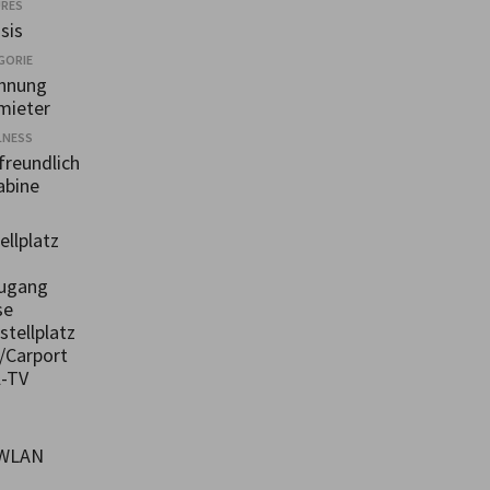
URES
sis
GORIE
hnung
mieter
LNESS
freundlich
abine
llplatz
ugang
se
tellplatz
/Carport
-TV
/WLAN