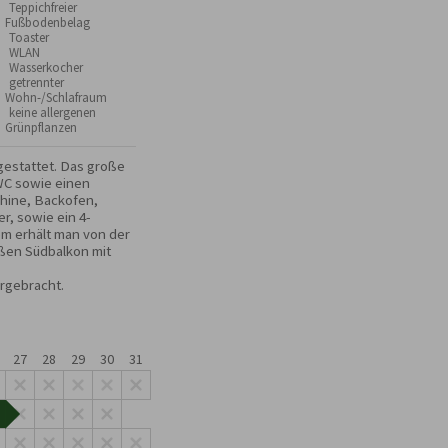
 Teppichfreier
Fußbodenbelag
 Toaster
 WLAN
 Wasserkocher
 getrennter
Wohn-/Schlafraum
 keine allergenen
Grünpflanzen
gestattet. Das große 
C sowie einen 
hine, Backofen, 
r, sowie ein 4-
m erhält man von der 
en Südbalkon mit 
ergebracht.
27
28
29
30
31