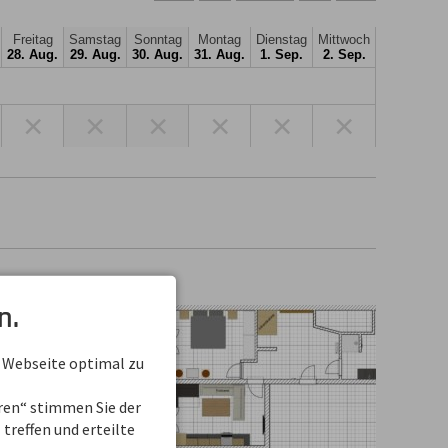
Freitag
Samstag
Sonntag
Montag
Dienstag
Mittwoch
28. Aug.
29. Aug.
30. Aug.
31. Aug.
1. Sep.
2. Sep.
×
×
×
×
×
×
n.
 Webseite optimal zu
eren“ stimmen Sie der
treffen und erteilte