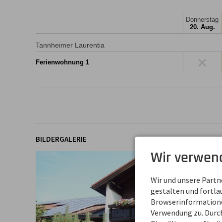
Donnerstag
20. Aug.
Tannheimer Laurentia
×
Ferienwohnung 1
BILDERGALERIE
Wir verwen
Wir und unsere Part
gestalten und fortl
Browserinformationen
Verwendung zu. Durch