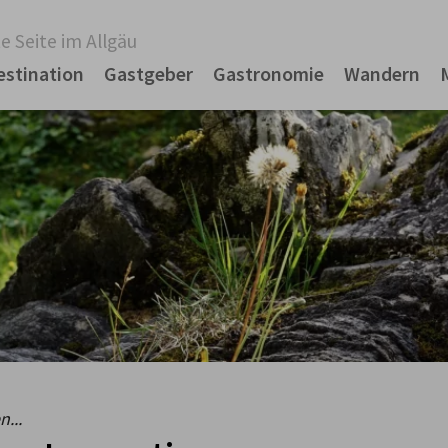
e Seite im Allgäu
estination
Gastgeber
Gastronomie
Wandern
...