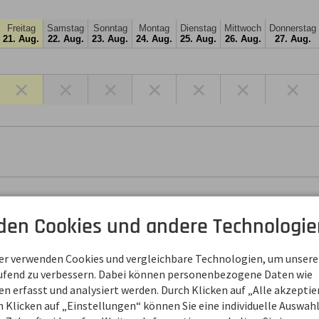
Freitag
Samstag
Sonntag
Montag
Dienstag
Mittwoch
Donnerstag
21. Aug.
22. Aug.
23. Aug.
24. Aug.
25. Aug.
26. Aug.
27. Aug.
×
×
×
×
×
×
×
den Cookies und andere Technologie
ner verwenden Cookies und vergleichbare Technologien, um unsere
aufend zu verbessern. Dabei können personenbezogene Daten wie
 erfasst und analysiert werden. Durch Klicken auf „Alle akzepti
 Klicken auf „Einstellungen“ können Sie eine individuelle Auswahl 