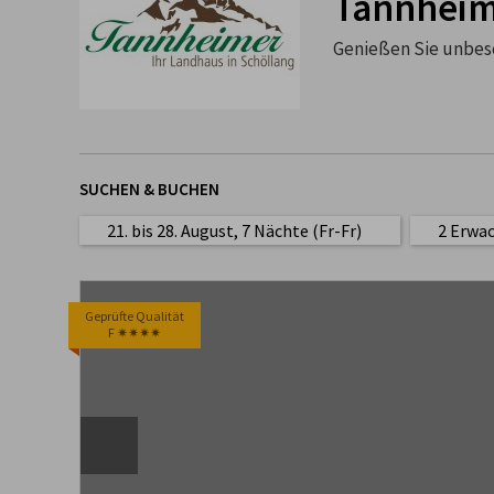
Tannheim
Genießen Sie unbesc
SUCHEN & BUCHEN
21. bis 28. August, 7 Nächte (Fr-Fr)
2 Erwa
Geprüfte Qualität
F ✷✷✷✷