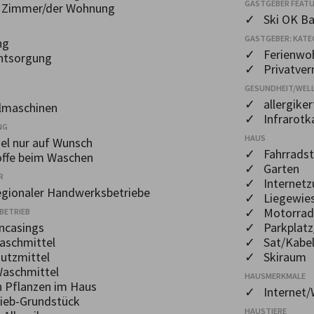
GASTGEBER FEAT
m Zimmer/der Wohnung
✓ Ski OK Ba
GASTGEBER: KATE
ng
✓ Ferienwo
ntsorgung
✓ Privatver
GESUNDHEIT/WEL
✓ allergiker
lmaschinen
✓ Infrarotk
NG
HAUS
l nur auf Wunsch
✓ Fahrradste
ffe beim Waschen
✓ Garten
R
✓ Internetz
gionaler Handwerksbetriebe
✓ Liegewie
✓ Motorrads
BETRIEB
ncasings
✓ Parkplatz
aschmittel
✓ Sat/Kabel
utzmittel
✓ Skiraum
aschmittel
HAUSMERKMALE
n Pflanzen im Haus
✓ Internet
rieb-Grundstück
HAUSTIERE