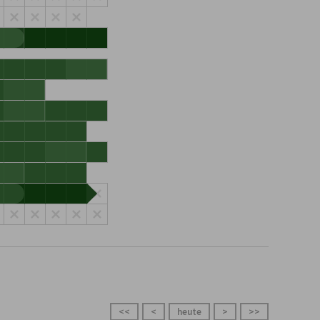
<<
<
heute
>
>>