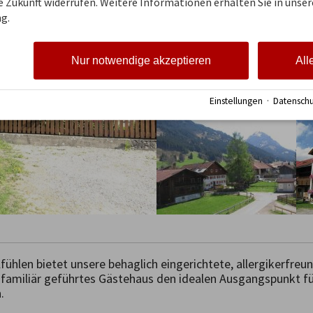
ie Zukunft widerrufen. Weitere Informationen erhalten Sie in unser
g.
Nur notwendige akzeptieren
All
Einstellungen
·
Datenschu
ühlen bietet unsere behaglich eingerichtete, allergikerfre
 familiär geführtes Gästehaus den idealen Ausgangspunkt fü
 
