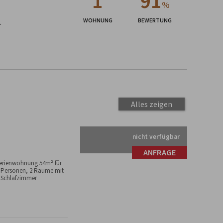
1
91
%
.
WOHNUNG
BEWERTUNG
Alles zeigen
nicht verfügbar
ANFRAGE
erienwohnung 54m² für
 Personen, 2 Räume mit
 Schlafzimmer