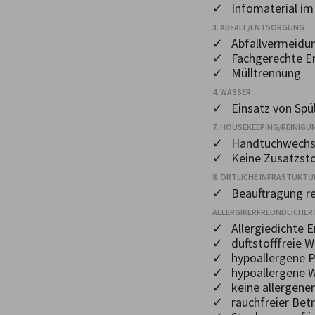
✓ Infomaterial i
3. ABFALL/ENTSORGUNG
✓ Abfallvermeidu
✓ Fachgerechte E
✓ Mülltrennung
4. WASSER
✓ Einsatz von Spü
7. HOUSEKEEPING/REINIGU
✓ Handtuchwechse
✓ Keine Zusatzsto
8. ÖRTLICHE INFRASTUKTU
✓ Beauftragung re
ALLERGIKERFREUNDLICHER 
✓ Allergiedichte E
✓ duftstofffreie W
✓ hypoallergene P
✓ hypoallergene W
✓ keine allergene
✓ rauchfreier Bet