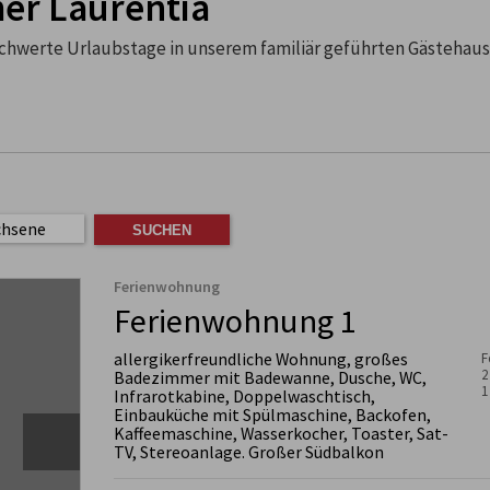
er Laurentia
hwerte Urlaubstage in unserem familiär geführten Gästehaus
chsene
Ferienwohnung
Ferienwohnung 1
allergikerfreundliche Wohnung, großes
F
2
Badezimmer mit Badewanne, Dusche, WC,
1
Infrarotkabine, Doppelwaschtisch,
Einbauküche mit Spülmaschine, Backofen,
Kaffeemaschine, Wasserkocher, Toaster, Sat-
TV, Stereoanlage. Großer Südbalkon