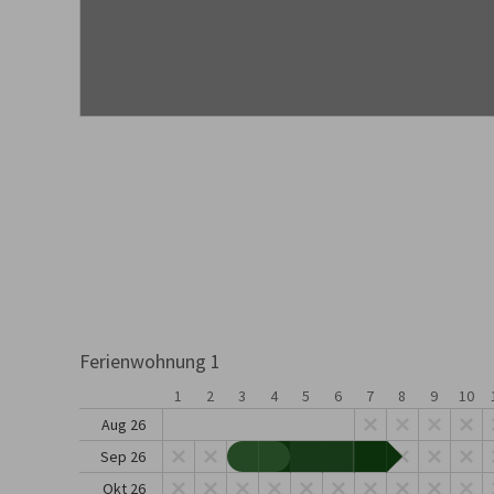
Ferienwohnung 1
1
2
3
4
5
6
7
8
9
10
Aug 26
Sep 26
Okt 26