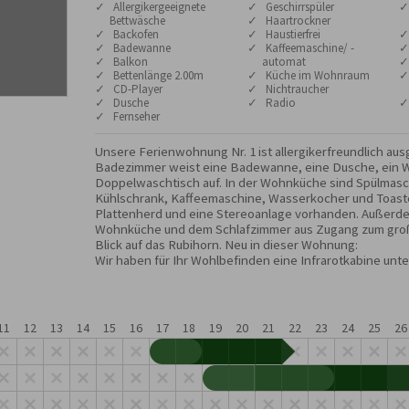
✓ Allergikergeeignete
✓ Geschirrspüler
✓
Bettwäsche
✓ Haartrockner
✓ Backofen
✓ Haustierfrei
✓
✓ Badewanne
✓ Kaffeemaschine/ -
✓
✓ Balkon
automat
✓
✓ Bettenlänge 2.00m
✓ Küche im Wohnraum
✓
✓ CD-Player
✓ Nichtraucher
✓ Dusche
✓ Radio
✓
✓ Fernseher
Unsere Ferienwohnung Nr. 1 ist allergikerfreundlich aus
Badezimmer weist eine Badewanne, eine Dusche, ein W
Doppelwaschtisch auf. In der Wohnküche sind Spülmasc
Kühlschrank, Kaffeemaschine, Wasserkocher und Toaste
Plattenherd und eine Stereoanlage vorhanden. Außerde
Wohnküche und dem Schlafzimmer aus Zugang zum groß
Blick auf das Rubihorn. Neu in dieser Wohnung:

Wir haben für Ihr Wohlbefinden eine Infrarotkabine unt
11
12
13
14
15
16
17
18
19
20
21
22
23
24
25
26