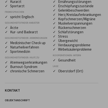
✓ Kurarzt
✓ Ernährungsstörungen
✓ Sportarzt
✓ Erschöpfungszustände
✓ Gelenkbeschwerden
FREMDSPRACHEN
✓ Herz/Kreislauferkrankungen
✓ spricht Englisch
✓ Kopfschmerzen/Migräne
✓ Muskelverspannungen
GESUNDHEITSFINDER ANBIETER
✓ Ärzte
✓ Rückenschmerzen
✓ Kur- und Badearzt
✓ Schlafstörungen
✓ Stress
GESUNDHEITSFINDER: ANWENDUNGEN
✓ Übergewicht
✓ Medizinischer Check up
✓ Verdauungsprobleme
✓ Naturheilverfahren
✓ Wirbelsäulenprobleme
✓ Sportmedizin
KOOPERATIONEN: INTERN
GESUNDHEITSFINDER: HILFE ZU
✓ Gesundheit
✓ Atemwegserkrankungen
✓ Burnout-Syndrom
LAGE
✓ chronische Schmerzen
✓ Oberstdorf (Ort)
KONTAKT
OBJEKTANSCHRIFT