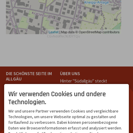
Leaflet
| Map data © OpenStreetMap contributors
CGvfxdoYfec9LfDYTQu
DIE SCHÖNSTE SEITE IM
ÜBER UNS
ALLGÄU
Hinter "Südallgäu" steckt
Südallgäu ist der südliche
das Team von
Tramino
aus
Teil des Oberallgäus. Es
Oberstdorf.
Wir verwenden Cookies und andere
verbindet die Tourismus-
Unser Ziel ist ein attraktives
Technologien.
Destinationen Oberstdorf,
touristisches Portal,
Bad Hindelang und
welches für Gäste und
Wir und unsere Partner verwenden Cookies und vergleichbare
Kleinwalsertal und beliebte
Leistungsträger im
Technologien, um unsere Webseite optimal zu gestalten und
Urlaubsziele wie die
südlichen Oberallgäu eine
fortlaufend zu verbessern. Dabei können personenbezogene
Hörnerdörfer, Alpsee-
starke Plattform bietet.
Daten wie Browserinformationen erfasst und analysiert werden.
Grünten, Oberstaufen oder