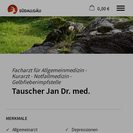
0,00 €
×
Warenkorb ist leer
Die schönste Seite im Allgäu
Aktuell
Destination
Gastgeber
Gastronomie
Wandern
Facharzt für Allgemeinmedizin -
Mountainbike
Kurarzt - Notfallmedizin -
Gelbfieberimpfstelle
Tipps
Tauscher Jan Dr. med.
Jobs
MERKMALE
✓ Allgemeinarzt
✓ Depressionen