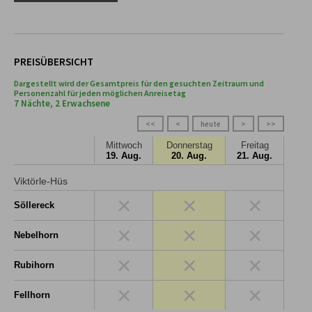
PREISÜBERSICHT
Dargestellt wird der Gesamtpreis für den gesuchten Zeitraum und
Personenzahl für jeden möglichen Anreisetag
7 Nächte, 2 Erwachsene
<<
<
heute
>
>>
Mittwoch
Donnerstag
Freitag
19. Aug.
20. Aug.
21. Aug.
Viktörle-Hüs
×
×
×
Söllereck
×
×
×
Nebelhorn
×
×
×
Rubihorn
×
×
×
Fellhorn