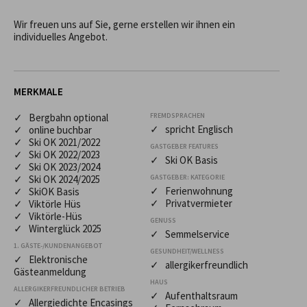
Wir freuen uns auf Sie, gerne erstellen wir ihnen ein 
individuelles Angebot.
MERKMALE
✓ Bergbahn optional
FREMDSPRACHEN
✓ spricht Englisch
✓ online buchbar
✓ Ski OK 2021/2022
GASTGEBER FEATURES
✓ Ski OK 2022/2023
✓ Ski OK Basis
✓ Ski OK 2023/2024
✓ Ski OK 2024/2025
GASTGEBER: KATEGORIE
✓ Ferienwohnung
✓ SkiOK Basis
✓ Privatvermieter
✓ Viktörle Hüs
✓ Viktörle-Hüs
GENUSS
✓ Winterglück 2025
✓ Semmelservice
1. GÄSTE-/KUNDENANGEBOT
GESUNDHEIT/WELLNESS
✓ Elektronische
✓ allergikerfreundlich
Gästeanmeldung
HAUS
ALLERGIKERFREUNDLICHER BETRIEB
✓ Aufenthaltsraum
✓ Allergiedichte Encasings