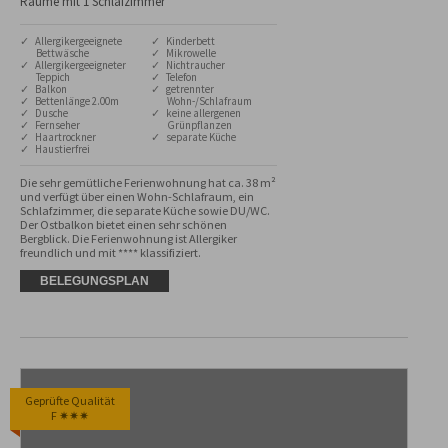
Räume mit 1 Schlafzimmer
✓ Allergikergeeignete
✓ Kinderbett
Bettwäsche
✓ Mikrowelle
✓ Allergikergeeigneter
✓ Nichtraucher
Teppich
✓ Telefon
✓ Balkon
✓ getrennter
✓ Bettenlänge 2.00m
Wohn-/Schlafraum
✓ Dusche
✓ keine allergenen
✓ Fernseher
Grünpflanzen
✓ Haartrockner
✓ separate Küche
✓ Haustierfrei
Die sehr gemütliche Ferienwohnung hat ca. 38 m² 
und verfügt über einen Wohn-Schlafraum, ein 
Schlafzimmer, die separate Küche sowie DU/WC. 
Der Ostbalkon bietet einen sehr schönen 
Bergblick. Die Ferienwohnung ist Allergiker 
freundlich und mit **** klassifiziert.
BELEGUNGSPLAN
Geprüfte Qualität
F ✷✷✷