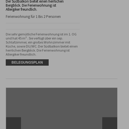
Der Südbalkon bietet einen herrlichen
Bergblick. Die Ferienwohnung ist
Allergiker freundlich.
Ferienwohnung für 1 Bis 2 Personen
Die sehr gemütliche Ferienwohnung ist im 1. OG 
und hat 45 m² . Sie verfügt über ein sep. 
Schlafzimmer, ein großes Wohnzimmer mit 
Küche, sowie DU/WC. Der Südbalkon bietet einen 
herrlichen Bergblick. Die Ferienwohnung ist 
Allergiker freundlich.
BELEGUNGSPLAN