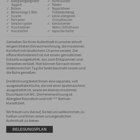
✓ Allergikergeeigneter
✓ Nichtraucher
Teppich
✓ Telefon
✓ Balkon
✓ Teppichfreier
✓ Bettenlänge 2.00m
Fußbodenbelag
✓ Dusche
✓ keine allergenen
✓ Fernseher
Grünpflanzen
✓ Geschirrspüler
✓ kombinierter
✓ Haartrockner
Wohn-/Schlafraum
✓ Haustierfrei
✓ separate Küche
Genießen Sie Ihren Aufenthalt in unserer stilvoll 
eingerichteten Einraumwohnung, die modernen 
Komfort mit ländlichem Charme vereint. Der 
offene Wohnbereich ist mit einem gemütlichen 
Ecksofa ausgestattet, das zum Entspannen und 
Verweilen einlädt. Hier können Sie nach einem 
erlebnisreichen Tag die Seele baumeln lassen und 
die Ruhe genießen.

Die Wohnung bietet Ihnen eine separate, voll 
ausgestattete Küche, die mit einer Spülmaschine 
ausgestattet ist, sowie ein kleines modernes 
Duschbad mit WC. Die Ferienwohnung ist 
Allergiker freundlich und mit *** Sternen 
klassifiziert.

Wir freuen uns darauf, Sie bei uns willkommen zu 
heißen und Ihnen einen unvergesslichen 
Aufenthalt zu bieten.
BELEGUNGSPLAN