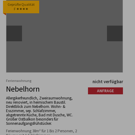
Geprüfte Qualität
F ✷✷✷✷
Ferienwohnung
nicht verfügbar
Nebelhorn
ANFRAGE
Allergikerfreundlich, Zweiraumwohnung,
neu renoviert, in heimischem Baustil.
Direktblick zum Nebelhorn. Wohn- &
Esszimmer, sep. Schlafzimmer,
abgetrennte Küche, Bad mit Dusche, WC.
Großer Ostbalkon besonders für
Sonnenaufgangsfrühstücker.
Ferienwohnung 38m² für 1 Bis 2 Personen, 2