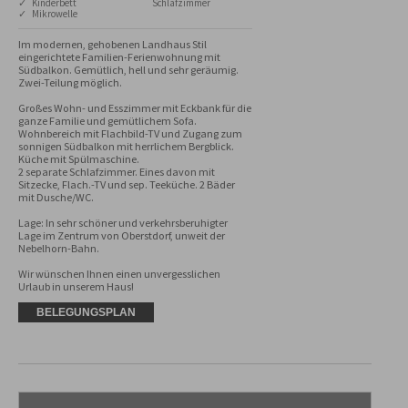
✓ Kinderbett
Schlafzimmer
✓ Mikrowelle
Im modernen, gehobenen Landhaus Stil 
eingerichtete Familien-Ferienwohnung mit 
Südbalkon. Gemütlich, hell und sehr geräumig.

Zwei-Teilung möglich. 

Großes Wohn- und Esszimmer mit Eckbank für die 
ganze Familie und gemütlichem Sofa. 
Wohnbereich mit Flachbild-TV und Zugang zum 
sonnigen Südbalkon mit herrlichem Bergblick. 
Küche mit Spülmaschine. 

2 separate Schlafzimmer. Eines davon mit 
Sitzecke, Flach.-TV und sep. Teeküche. 2 Bäder 
mit Dusche/WC. 

Lage: In sehr schöner und verkehrsberuhigter 
Lage im Zentrum von Oberstdorf, unweit der 
Nebelhorn-Bahn.

Wir wünschen Ihnen einen unvergesslichen 
Urlaub in unserem Haus!
BELEGUNGSPLAN