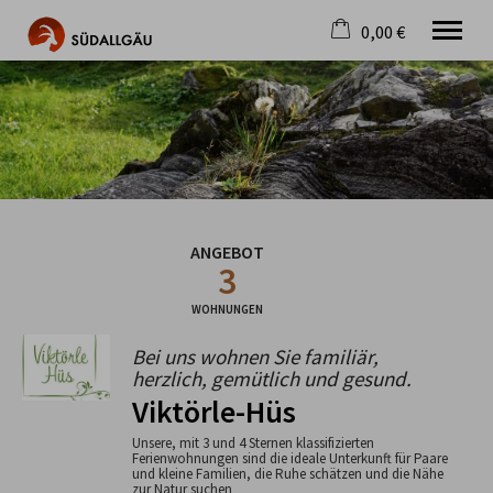
0,00 €
×
Warenkorb ist leer
Die schönste Seite im Allgäu
Aktuell
Destination
Gastgeber
Gastronomie
ANGEBOT
Wandern
3
Mountainbike
Tipps
WOHNUNGEN
Jobs
Bei uns wohnen Sie familiär,
herzlich, gemütlich und gesund.
Viktörle-Hüs
Unsere, mit 3 und 4 Sternen klassifizierten
Ferienwohnungen sind die ideale Unterkunft für Paare
und kleine Familien, die Ruhe schätzen und die Nähe
zur Natur suchen