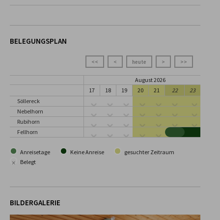
BELEGUNGSPLAN
<<
<
heute
>
>>
August 2026
17
18
19
20
21
22
23
24
Söllereck
Nebelhorn
Rubihorn
Fellhorn
Anreisetage
Keine Anreise
gesuchter Zeitraum
×
Belegt
BILDERGALERIE