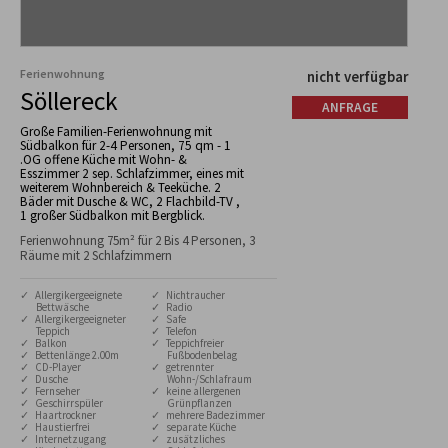
Ferienwohnung
nicht verfügbar
Söllereck
ANFRAGE
Große Familien-Ferienwohnung mit
Südbalkon für 2-4 Personen, 75 qm - 1
.OG offene Küche mit Wohn- &
Esszimmer 2 sep. Schlafzimmer, eines mit
weiterem Wohnbereich & Teeküche. 2
Bäder mit Dusche & WC, 2 Flachbild-TV ,
1 großer Südbalkon mit Bergblick.
Ferienwohnung 75m² für 2 Bis 4 Personen, 3
Räume mit 2 Schlafzimmern
✓ Allergikergeeignete
✓ Nichtraucher
Bettwäsche
✓ Radio
✓ Allergikergeeigneter
✓ Safe
Teppich
✓ Telefon
✓ Balkon
✓ Teppichfreier
✓ Bettenlänge 2.00m
Fußbodenbelag
✓ CD-Player
✓ getrennter
✓ Dusche
Wohn-/Schlafraum
✓ Fernseher
✓ keine allergenen
✓ Geschirrspüler
Grünpflanzen
✓ Haartrockner
✓ mehrere Badezimmer
✓ Haustierfrei
✓ separate Küche
✓ Internetzugang
✓ zusätzliches