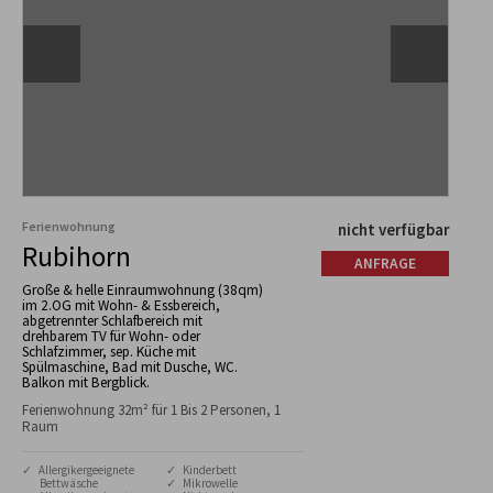
Ferienwohnung
nicht verfügbar
Rubihorn
ANFRAGE
Große & helle Einraumwohnung (38qm)
im 2.OG mit Wohn- & Essbereich,
abgetrennter Schlafbereich mit
drehbarem TV für Wohn- oder
Schlafzimmer, sep. Küche mit
Spülmaschine, Bad mit Dusche, WC.
Balkon mit Bergblick.
Ferienwohnung 32m² für 1 Bis 2 Personen, 1
Raum
✓ Allergikergeeignete
✓ Kinderbett
Bettwäsche
✓ Mikrowelle