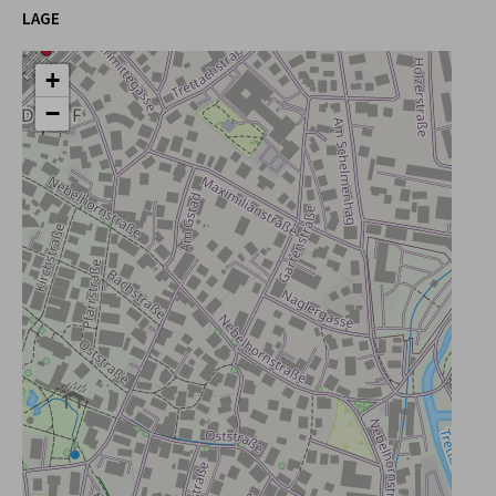
LAGE
+
−