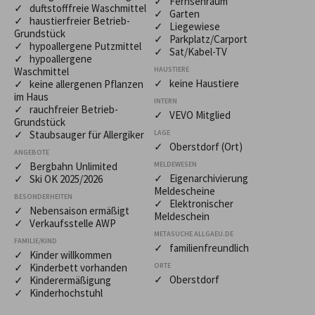
✓ Fernsehraum
✓ duftstofffreie Waschmittel
✓ Garten
✓ haustierfreier Betrieb-
✓ Liegewiese
Grundstück
✓ Parkplatz/Carport
✓ hypoallergene Putzmittel
✓ Sat/Kabel-TV
✓ hypoallergene
Waschmittel
HAUSTIERE
✓ keine Haustiere
✓ keine allergenen Pflanzen
im Haus
INTERN
✓ rauchfreier Betrieb-
✓ VEVO Mitglied
Grundstück
✓ Staubsauger für Allergiker
LAGE
✓ Oberstdorf (Ort)
ANGEBOTE
✓ Bergbahn Unlimited
MELDEWESEN
✓ Eigenarchivierung
✓ Ski OK 2025/2026
Meldescheine
BESONDERHEITEN
✓ Elektronischer
✓ Nebensaison ermäßigt
Meldeschein
✓ Verkaufsstelle AWP
METASUCHE ALLGAEU.DE
FAMILIE/KIND
✓ familienfreundlich
✓ Kinder willkommen
✓ Kinderbett vorhanden
ORTE
✓ Oberstdorf
✓ Kinderermäßigung
✓ Kinderhochstuhl