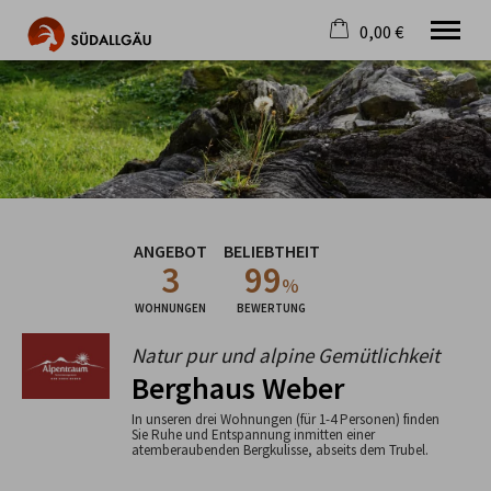
0,00 €
×
Warenkorb ist leer
Die schönste Seite im Allgäu
Aktuell
Destination
Gastgeber
Gastronomie
ANGEBOT
BELIEBTHEIT
Wandern
3
99
Mountainbike
%
Tipps
WOHNUNGEN
BEWERTUNG
Jobs
Natur pur und alpine Gemütlichkeit
Berghaus Weber
In unseren drei Wohnungen (für 1-4 Personen) finden
Sie Ruhe und Entspannung inmitten einer
atemberaubenden Bergkulisse, abseits dem Trubel.