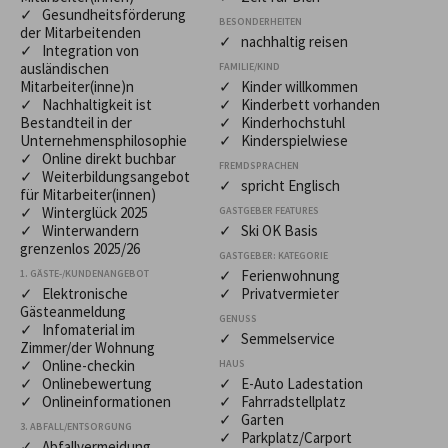
✓ Gesundheitsförderung
BESONDERHEITEN
der Mitarbeitenden
✓ nachhaltig reisen
✓ Integration von
ausländischen
FAMILIE/KIND
Mitarbeiter(inne)n
✓ Kinder willkommen
✓ Nachhaltigkeit ist
✓ Kinderbett vorhanden
Bestandteil in der
✓ Kinderhochstuhl
Unternehmensphilosophie
✓ Kinderspielwiese
✓ Online direkt buchbar
FREMDSPRACHEN
✓ Weiterbildungsangebot
✓ spricht Englisch
für Mitarbeiter(innen)
✓ Winterglück 2025
GASTGEBER FEATURES
✓ Winterwandern
✓ Ski OK Basis
grenzenlos 2025/26
GASTGEBER: KATEGORIE
✓ Ferienwohnung
1. GÄSTE-/KUNDENANGEBOT
✓ Elektronische
✓ Privatvermieter
Gästeanmeldung
GENUSS
✓ Infomaterial im
✓ Semmelservice
Zimmer/der Wohnung
✓ Online-checkin
HAUS
✓ Onlinebewertung
✓ E-Auto Ladestation
✓ Onlineinformationen
✓ Fahrradstellplatz
✓ Garten
3. ABFALL/ENTSORGUNG
✓ Parkplatz/Carport
✓ Abfallvermeidung