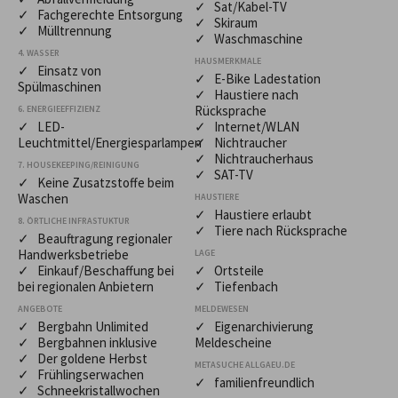
✓ Sat/Kabel-TV
✓ Fachgerechte Entsorgung
✓ Skiraum
✓ Mülltrennung
✓ Waschmaschine
4. WASSER
HAUSMERKMALE
✓ Einsatz von
✓ E-Bike Ladestation
Spülmaschinen
✓ Haustiere nach
Rücksprache
6. ENERGIEEFFIZIENZ
✓ LED-
✓ Internet/WLAN
Leuchtmittel/Energiesparlampen
✓ Nichtraucher
✓ Nichtraucherhaus
7. HOUSEKEEPING/REINIGUNG
✓ SAT-TV
✓ Keine Zusatzstoffe beim
Waschen
HAUSTIERE
✓ Haustiere erlaubt
8. ÖRTLICHE INFRASTUKTUR
✓ Tiere nach Rücksprache
✓ Beauftragung regionaler
Handwerksbetriebe
LAGE
✓ Einkauf/Beschaffung bei
✓ Ortsteile
bei regionalen Anbietern
✓ Tiefenbach
ANGEBOTE
MELDEWESEN
✓ Bergbahn Unlimited
✓ Eigenarchivierung
✓ Bergbahnen inklusive
Meldescheine
✓ Der goldene Herbst
METASUCHE ALLGAEU.DE
✓ Frühlingserwachen
✓ familienfreundlich
✓ Schneekristallwochen