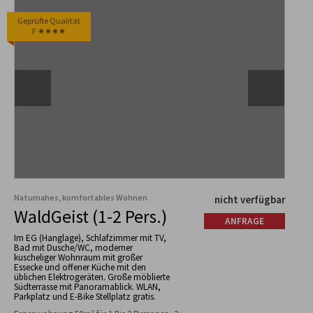
Geprüfte Qualität
F ✷✷✷✷
Naturnahes, komfortables Wohnen
nicht verfügbar
WaldGeist (1-2 Pers.)
ANFRAGE
Im EG (Hanglage), Schlafzimmer mit TV,
Bad mit Dusche/WC, moderner
kuscheliger Wohnraum mit großer
Essecke und offener Küche mit den
üblichen Elektrogeräten. Große möblierte
Südterrasse mit Panoramablick. WLAN,
Parkplatz und E-Bike Stellplatz gratis.