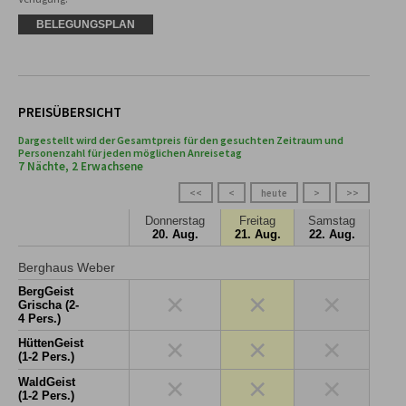
BELEGUNGSPLAN
PREISÜBERSICHT
Dargestellt wird der Gesamtpreis für den gesuchten Zeitraum und
Personenzahl für jeden möglichen Anreisetag
7 Nächte, 2 Erwachsene
<<
<
heute
>
>>
Donnerstag
Freitag
Samstag
20. Aug.
21. Aug.
22. Aug.
Berghaus Weber
BergGeist
×
×
×
Grischa (2-
4 Pers.)
×
×
×
HüttenGeist
(1-2 Pers.)
×
×
×
WaldGeist
(1-2 Pers.)