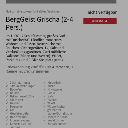
Naturnahes, komfortables Wohnen
nicht verfügbar
BergGeist Grischa (2-4
ANFRAGE
Pers.)
Im 1. OG, 2 Schlafzimmer, großes Bad
mit Dusche/WC. Ländlich-modernes
Wohnen und Essen. Neue Küche mit
üblichen Küchengeräten. TV, Safe und
Verdunklungsgardinen. Zwei möblierte
Balkone (Süden und Westen). WLAN,
Parkplatz und E-Bike Stellplatz gratis.
Ferienwohnung 75m² für 2 Bis 4 Personen, 3
Räume mit 2 Schlafzimmern
✓ 2 Schlafzimmer
✓ Kinderbett
✓ 3 Raum Wohnungen
✓ Küche
✓ Backofen
✓ Mikrowelle
✓ Balkon
✓ Radio
✓ Bettenlänge 2.00m
✓ Safe
✓ CD-Player
✓ Toaster
✓ Dusche
✓ WLAN
✓ Fernseher
✓ Wasserkocher
✓ Fön
✓ getrennter
✓ Geschirrspüler
Wohn-/Schlafraum
✓ Haartrockner
✓ separate Küche
✓ Internetzugang
✓ zusätzliches
✓ Kaffeemaschine/ -
Schlafzimmer
automat