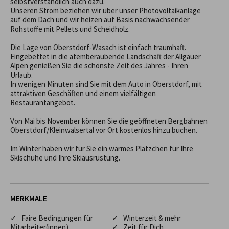
selbstverständlich auch dazu.

Unseren Strom beziehen wir über unser Photovoltaikanlage 
auf dem Dach und wir heizen auf Basis nachwachsender 
Rohstoffe mit Pellets und Scheidholz. 

Die Lage von Oberstdorf-Wasach ist einfach traumhaft. 
Eingebettet in die atemberaubende Landschaft der Allgäuer 
Alpen genießen Sie die schönste Zeit des Jahres - Ihren 
Urlaub.

In wenigen Minuten sind Sie mit dem Auto in Oberstdorf, mit 
attraktiven Geschäften und einem vielfältigen 
Restaurantangebot. 

Von Mai bis November können Sie die geöffneten Bergbahnen 
Oberstdorf/Kleinwalsertal vor Ort kostenlos hinzu buchen.

Im Winter haben wir für Sie ein warmes Plätzchen für Ihre 
Skischuhe und Ihre Skiausrüstung.
MERKMALE
✓ Faire Bedingungen für
✓ Winterzeit & mehr
Mitarbeiter(innen)
✓ Zeit für Dich