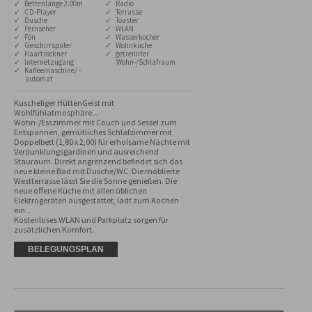
✓ Bettenlänge 2.00m
✓ Radio
✓ CD-Player
✓ Terrasse
✓ Dusche
✓ Toaster
✓ Fernseher
✓ WLAN
✓ Fön
✓ Wasserkocher
✓ Geschirrspüler
✓ Wohnküche
✓ Haartrockner
✓ getrennter
✓ Internetzugang
Wohn-/Schlafraum
✓ Kaffeemaschine/ -
automat
Kuscheliger HüttenGeist mit 
Wohlfühlatmosphäre...

Wohn-/Esszimmer mit Couch und Sessel zum 
Entspannen, gemütliches Schlafzimmer mit 
Doppelbett (1,80 x 2,00) für erholsame Nächte mit 
Verdunklungsgardinen und ausreichend 
Stauraum. Direkt angrenzend befindet sich das 
neue kleine Bad mit Dusche/WC. Die möblierte 
Westterrasse lässt Sie die Sonne genießen. Die 
neue offene Küche mit allen üblichen 
Elektrogeräten ausgestattet, lädt zum Kochen 
ein. . 

Kostenloses WLAN und Parkplatz sorgen für 
zusätzlichen Komfort.
BELEGUNGSPLAN