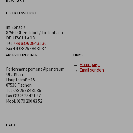
KONTAKT
OBJEKTANSCHRIFT
Im Ebnat 7
87561 Oberstdorf / Tiefenbach
DEUTSCHLAND
Tel.
+49 8326 384 31 36
Fax +49 8326 384 31 37
ANSPRECHPARTNER
LINKS
→
Homepage
Ferienmanagement Alpentraum
→
Email senden
Uta Klein
Hauptstraße 15
87538 Fischen
Tel.
08326 384 31 36
Fax 08326 384 31 37
Mobil
0170 200 83 52
LAGE