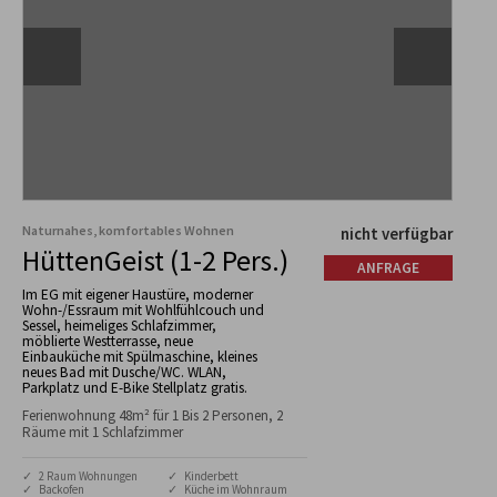
Naturnahes, komfortables Wohnen
nicht verfügbar
HüttenGeist (1-2 Pers.)
ANFRAGE
Im EG mit eigener Haustüre, moderner
Wohn-/Essraum mit Wohlfühlcouch und
Sessel, heimeliges Schlafzimmer,
möblierte Westterrasse, neue
Einbauküche mit Spülmaschine, kleines
neues Bad mit Dusche/WC. WLAN,
Parkplatz und E-Bike Stellplatz gratis.
Ferienwohnung 48m² für 1 Bis 2 Personen, 2
Räume mit 1 Schlafzimmer
✓ 2 Raum Wohnungen
✓ Kinderbett
✓ Backofen
✓ Küche im Wohnraum