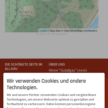
Leaflet
| Map data © OpenStreetMap contributors
FOrBHm7PG8YHCWsZRS6
DIE SCHÖNSTE SEITE IM
ÜBER UNS
ALLGÄU
Hinter "Südallgäu" steckt
Südallgäu ist der südliche
das Team von
Tramino
aus
Teil des Oberallgäus. Es
Oberstdorf.
Wir verwenden Cookies und andere
verbindet die Tourismus-
Unser Ziel ist ein attraktives
Technologien.
Destinationen Oberstdorf,
touristisches Portal,
Bad Hindelang und
welches für Gäste und
Wir und unsere Partner verwenden Cookies und vergleichbare
Kleinwalsertal und beliebte
Leistungsträger im
Technologien, um unsere Webseite optimal zu gestalten und
Urlaubsziele wie die
südlichen Oberallgäu eine
fortlaufend zu verbessern. Dabei können personenbezogene
Hörnerdörfer, Alpsee-
starke Plattform bietet.