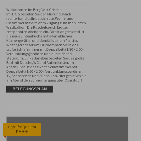
Willkommen im BergGeist Grischa

Im 1. OG betreten Sie den Flur und gleich 
rechterhand befindet sich das Wohn- und 
Esszimmer mit direktem Zugang zum möblierten 
Westbalkon. Die Kuschelcouch lädt zu 
entspannten Abenden ein. Direkt angrenzend ist 
die neue Einbauküche mit allen üblichen 
Küchengeräten und ebenfalls einem Fenster. 
Weiter geradeaus im Flur kommen Sie in das 
große Schlafzimmer mit Doppelbett (1,80 x 2,00), 
Verdunklungsgardinen und ausreichend 
Stauraum. Links daneben betreten Sie das große 
Bad mit Dusche/WC und Außenfenster. Im 
Anschluß folgt das zweite Schlafzimmer mit 
Doppelbett (1,60 x 2,00), Verdunklungsgardinen, 
TV, Schreibtisch und Südbalkon. Hier genießen Sie 
am Abend den Sonnuntergang über Oberstdorf.
BELEGUNGSPLAN
Geprüfte Qualität
F ✷✷✷