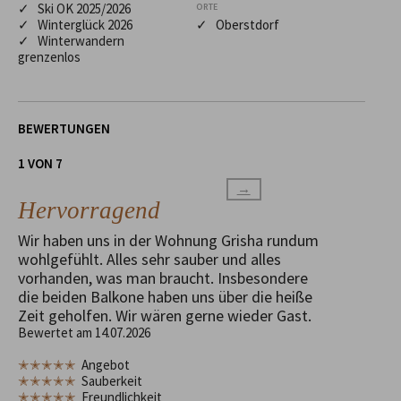
✓ Ski OK 2025/2026
ORTE
✓ Winterglück 2026
✓ Oberstdorf
✓ Winterwandern
grenzenlos
BEWERTUNGEN
1 VON 7
→
Hervorragend
Wir haben uns in der Wohnung Grisha rundum
wohlgefühlt. Alles sehr sauber und alles
vorhanden, was man braucht. Insbesondere
die beiden Balkone haben uns über die heiße
Zeit geholfen. Wir wären gerne wieder Gast.
Bewertet am 14.07.2026
✭✭✭✭✭
Angebot
✭✭✭✭✭
Sauberkeit
✭✭✭✭✭
Freundlichkeit