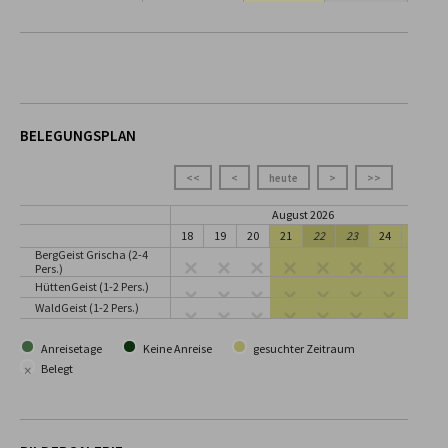
BELEGUNGSPLAN
<<
<
heute
>
>>
August 2026
18
19
20
21
22
23
24
25
BergGeist Grischa (2-4
Pers.)
HüttenGeist (1-2 Pers.)
WaldGeist (1-2 Pers.)
Anreisetage
Keine Anreise
gesuchter Zeitraum
×
Belegt