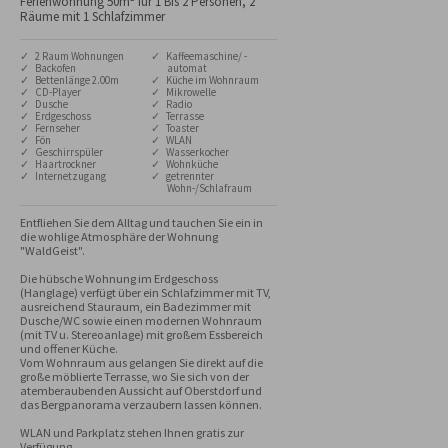
Ferienwohnung 50m² für 1 Bis 2 Personen, 2
Räume mit 1 Schlafzimmer
✓ 2 Raum Wohnungen
✓ Kaffeemaschine/ -
✓ Backofen
automat
✓ Bettenlänge 2.00m
✓ Küche im Wohnraum
✓ CD-Player
✓ Mikrowelle
✓ Dusche
✓ Radio
✓ Erdgeschoss
✓ Terrasse
✓ Fernseher
✓ Toaster
✓ Fön
✓ WLAN
✓ Geschirrspüler
✓ Wasserkocher
✓ Haartrockner
✓ Wohnküche
✓ Internetzugang
✓ getrennter
Wohn-/Schlafraum
Entfliehen Sie dem Alltag und tauchen Sie ein in 
die wohlige Atmosphäre der Wohnung 
"WaldGeist".

Die hübsche Wohnung im Erdgeschoss 
(Hanglage) verfügt über ein Schlafzimmer mit TV, 
ausreichend Stauraum, ein Badezimmer mit 
Dusche/WC sowie einen modernen Wohnraum 
(mit TV u. Stereoanlage) mit großem Essbereich 
und offener Küche.

Vom Wohnraum aus gelangen Sie direkt auf die 
große möblierte Terrasse, wo Sie sich von der 
atemberaubenden Aussicht auf Oberstdorf und 
das Bergpanorama verzaubern lassen können.

WLAN und Parkplatz stehen Ihnen gratis zur 
Verfügung.