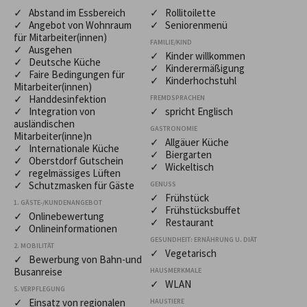
✓ Abstand im Essbereich
✓ Rollitoilette
✓ Angebot von Wohnraum
✓ Seniorenmenü
für Mitarbeiter(innen)
FAMILIE/KIND
✓ Ausgehen
✓ Kinder willkommen
✓ Deutsche Küche
✓ Kinderermäßigung
✓ Faire Bedingungen für
✓ Kinderhochstuhl
Mitarbeiter(innen)
✓ Handdesinfektion
FREMDSPRACHEN
✓ Integration von
✓ spricht Englisch
ausländischen
GASTRONOMIE
Mitarbeiter(inne)n
✓ Allgäuer Küche
✓ Internationale Küche
✓ Biergarten
✓ Oberstdorf Gutschein
✓ Wickeltisch
✓ regelmässiges Lüften
✓ Schutzmasken für Gäste
GENUSS
✓ Frühstück
1. GÄSTE-/KUNDENANGEBOT
✓ Frühstücksbuffet
✓ Onlinebewertung
✓ Restaurant
✓ Onlineinformationen
GESUNDHEIT: ERNÄHRUNG U. DIÄT
2. MOBILITÄT
✓ Vegetarisch
✓ Bewerbung von Bahn-und
Busanreise
HAUSMERKMALE
✓ WLAN
5. VERPFLEGUNG
✓ Einsatz von regionalen
HAUSTIERE