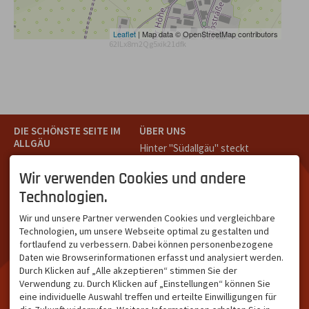
Leaflet
| Map data © OpenStreetMap contributors
62ILx8m2Qg5xik21dfk
DIE SCHÖNSTE SEITE IM
ÜBER UNS
ALLGÄU
Hinter "Südallgäu" steckt
Südallgäu ist der südliche
das Team von
Tramino
aus
Teil des Oberallgäus. Es
Oberstdorf.
Wir verwenden Cookies und andere
verbindet die Tourismus-
Unser Ziel ist ein attraktives
Technologien.
Destinationen Oberstdorf,
touristisches Portal,
Bad Hindelang und
welches für Gäste und
Wir und unsere Partner verwenden Cookies und vergleichbare
Kleinwalsertal und beliebte
Leistungsträger im
Technologien, um unsere Webseite optimal zu gestalten und
Urlaubsziele wie die
südlichen Oberallgäu eine
fortlaufend zu verbessern. Dabei können personenbezogene
Hörnerdörfer, Alpsee-
starke Plattform bietet.
Daten wie Browserinformationen erfasst und analysiert werden.
Grünten, Oberstaufen oder
Durch Klicken auf „Alle akzeptieren“ stimmen Sie der
Wertach im Allgäu.
Verwendung zu. Durch Klicken auf „Einstellungen“ können Sie
NETZWERK & REICHWEITE
eine individuelle Auswahl treffen und erteilte Einwilligungen für