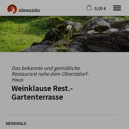
0,00 €
×
Warenkorb ist leer
Die schönste Seite im Allgäu
Aktuell
Destination
Gastgeber
Gastronomie
Wandern
Das bekannte und gemütliche
Mountainbike
Restaurant nahe dem Oberstdorf-
Haus
Tipps
Weinklause Rest.-
Jobs
Gartenterrasse
MERKMALE