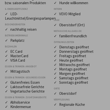
bzw. saisonalen Produkten
✓ Hunde willkommen
6. ENERGIEEFFIZIENZ
INTERN
✓ LED-
✓ VEVO Mitglied
Leuchtmittel/Energiesparlampen
LAGE
✓ Oberstdorf (Ort)
BESONDERHEITEN
✓ nachhaltig reisen
METASUCHE ALLGAEU.DE
✓ familienfreundlich
BETRIEBSMERKMALE
✓ Parkplatz
ÖFFNUNGSZEITEN
✓ Dienstags geöffnet
BEZAHLEN
✓ EC Card
✓ Donnerstags geöffnet
✓ MasterCard
✓ Freitags geöffnet
✓ VISA Card
✓ Heute geöffnet
✓ Mittwochs geöffnet
ESSEN & TRINKEN: ANGEBOT
✓ Montags geöffnet
✓ Mittagstisch
✓ Morgen geöffnet
✓ Samstags geöffnet
ESSEN & TRINKEN: GESUNDES ESSEN
✓ Glutenfreies Essen
✓ Sonntags geöffnet
✓ Laktosefreie Gerichte
ORTE
✓ Vegetarische Gerichte
✓ Oberstdorf
ESSEN & TRINKEN: ZUSATZANGEBOTE
VERPFLEGUNG
✓ Abholservice
✓ Regionale Küche
✓ Kindermenue