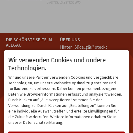
gv67NSJtSleSTES3sW0
DIE SCHÖNSTE SEITE IM
ÜBER UNS
ALLGÄU
Hinter "Südallgäu" steckt
Südallgäu ist der südliche
das Team von
Tramino
aus
Teil des Oberallgäus. Es
Oberstdorf.
Wir verwenden Cookies und andere
verbindet die Tourismus-
Unser Ziel ist ein attraktives
Technologien.
Destinationen Oberstdorf,
touristisches Portal,
Bad Hindelang und
welches für Gäste und
Wir und unsere Partner verwenden Cookies und vergleichbare
Kleinwalsertal und beliebte
Leistungsträger im
Technologien, um unsere Webseite optimal zu gestalten und
Urlaubsziele wie die
südlichen Oberallgäu eine
fortlaufend zu verbessern. Dabei können personenbezogene
Hörnerdörfer, Alpsee-
starke Plattform bietet.
Daten wie Browserinformationen erfasst und analysiert werden.
Grünten, Oberstaufen oder
Durch Klicken auf „Alle akzeptieren“ stimmen Sie der
Wertach im Allgäu.
Verwendung zu. Durch Klicken auf „Einstellungen“ können Sie
NETZWERK & REICHWEITE
eine individuelle Auswahl treffen und erteilte Einwilligungen für
die Zukunft widerrufen. Weitere Informationen erhalten Sie in
ca. 36.700 Abos bei
unserer Datenschutzerklärung.
Facebook
ca. 18.400 Abos bei