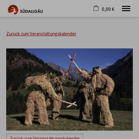
0,00 €
×
Warenkorb ist leer
Die schönste Seite im Allgäu
Zurück zum Veranstaltungskalender
Aktuell
Destination
Gastgeber
Gastronomie
Wandern
Mountainbike
Tipps
Jobs
Zurück zum Veranstaltungskalender