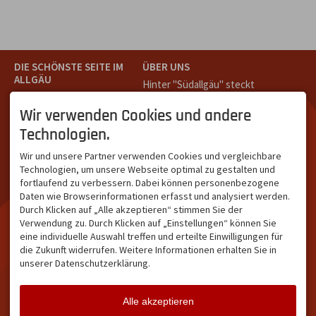
DIE SCHÖNSTE SEITE IM
ÜBER UNS
ALLGÄU
Hinter "Südallgäu" steckt
Südallgäu ist der südliche
das Team von
Tramino
aus
Teil des Oberallgäus. Es
Oberstdorf.
Wir verwenden Cookies und andere
verbindet die Tourismus-
Unser Ziel ist ein attraktives
Technologien.
Destinationen Oberstdorf,
touristisches Portal,
Bad Hindelang und
welches für Gäste und
Wir und unsere Partner verwenden Cookies und vergleichbare
Kleinwalsertal und beliebte
Leistungsträger im
Technologien, um unsere Webseite optimal zu gestalten und
Urlaubsziele wie die
südlichen Oberallgäu eine
fortlaufend zu verbessern. Dabei können personenbezogene
Hörnerdörfer, Alpsee-
starke Plattform bietet.
Daten wie Browserinformationen erfasst und analysiert werden.
Grünten, Oberstaufen oder
Durch Klicken auf „Alle akzeptieren“ stimmen Sie der
Wertach im Allgäu.
Verwendung zu. Durch Klicken auf „Einstellungen“ können Sie
NETZWERK & REICHWEITE
eine individuelle Auswahl treffen und erteilte Einwilligungen für
die Zukunft widerrufen. Weitere Informationen erhalten Sie in
ca. 36.700 Abos bei
unserer Datenschutzerklärung.
Facebook
ca. 18.400 Abos bei
Instagram
Alle akzeptieren