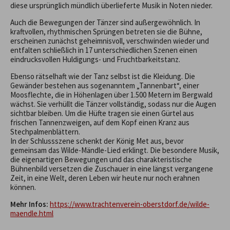
diese ursprünglich mündlich überlieferte Musik in Noten nieder.
Auch die Bewegungen der Tänzer sind außergewöhnlich. In
kraftvollen, rhythmischen Sprüngen betreten sie die Bühne,
erscheinen zunächst geheimnisvoll, verschwinden wieder und
entfalten schließlich in 17 unterschiedlichen Szenen einen
eindrucksvollen Huldigungs- und Fruchtbarkeitstanz.
Ebenso rätselhaft wie der Tanz selbst ist die Kleidung. Die
Gewänder bestehen aus sogenanntem „Tannenbart“, einer
Moosflechte, die in Höhenlagen über 1.500 Metern im Bergwald
wächst. Sie verhüllt die Tänzer vollständig, sodass nur die Augen
sichtbar bleiben. Um die Hüfte tragen sie einen Gürtel aus
frischen Tannenzweigen, auf dem Kopf einen Kranz aus
Stechpalmenblättern.
In der Schlussszene schenkt der König Met aus, bevor
gemeinsam das Wilde-Mändle-Lied erklingt. Die besondere Musik,
die eigenartigen Bewegungen und das charakteristische
Bühnenbild versetzen die Zuschauer in eine längst vergangene
Zeit, in eine Welt, deren Leben wir heute nur noch erahnen
können.
Mehr Infos:
https://www.trachtenverein-oberstdorf.de/wilde-
maendle.html