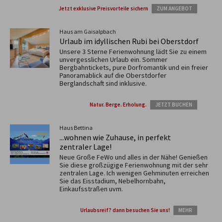
Jetzt exklusive Preisvorteile sichern
ZUM ANGEBOT
Haus am Gaisalpbach
Urlaub im idyllischen Rubi bei Oberstdorf
Unsere 3 Sterne Ferienwohnung lädt Sie zu einem
unvergesslichen Urlaub ein. Sommer
Bergbahntickets, pure Dorfromantik und ein freier
Panoramablick auf die Oberstdorfer
Berglandschaft sind inklusive.
Natur. Berge. Erholung.
JETZT BUCHEN
Haus Bettina
...wohnen wie Zuhause, in perfekt
zentraler Lage!
Neue Große FeWo und alles in der Nähe! Genießen
Sie diese großzügige Ferienwohnung mit der sehr
zentralen Lage. Ich wenigen Gehminuten erreichen
Sie das Eisstadium, Nebelhornbahn,
Einkaufsstraßen uvm.
Urlaubsreif? dann besuchen Sie uns!
MEHR