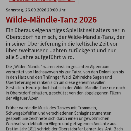
Samstag, 26.09.2026 20:00 Uhr
Wilde-Mändle-Tanz 2026
Ein überaus eigenartiges Spiel ist seit alters her in
Oberstdorf heimisch, der Wilde-Mändle-Tanz, der
in seiner Überlieferung in die keltische Zeit vor
über zweitausend Jahren zurückgeht und nur
alle 5 Jahre aufgeführt wird.
Die „Wilden Mändle“ waren einst im gesamten Alpenraum
verbreitet von Hochsavoyen bis zur Tatra, von den Dolomiten bis
in den Harz und den Thüringer Wald. Zahlreiche Sagen und
Überlieferungen ranken sich um diese geheimnisvollen
Gestalten. Heute jedoch hat sich der Wilde-Mändle-Tanz nur noch
in Oberstdorf erhalten, geschützt von den abgelegenen Tälern
der Allgäuer Alpen.
Früher wurde die Musik des Tanzes mit Trommeln,
Schwegelpfeifen und verschiedenen Schlaginstrumenten
gespielt. Sie zeichnete sich durch einen ungewöhnlichen
Wechsel von lebhaftem Allegro und getragenem Andante aus.
Erst im Jahr 1811 schrieb der Oberstdorfer Lehrer Jos. Ant. Bach